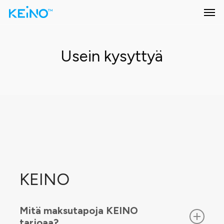
Skip
Men
to
main
content
Usein kysyttyä
KEINO
Mitä maksutapoja KEINO
tarjoaa?