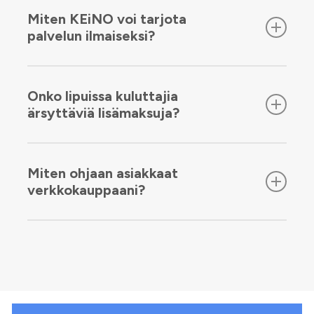
pizzapaloihin ja juomiin.
Saat kalenterikuukauden myynnin tilillesi
Miten KEiNO voi tarjota
seuraavan kuun alussa. Kirjanpitoa varten voit
palvelun ilmaiseksi?
ladata selkeän myyntiraportin pdf- tai excel-
tiedostona.
KEINO rahoittaa palvelun pienellä
maksuliikenteen palvelumaksulla. KEINO on ainoa
Onko lipuissa kuluttajia
palvelu, jossa voit myydä myös hyvin edullisia,
ärsyttäviä lisämaksuja?
muutaman euron lippuja ja tuotteita ilman suuria
kuluja. Esimerkiksi 5 € lipun kaikki kulut ovat vain
KEiNOn pääsyliput ovat kuluttajalle juuri sen
50 snt. Katso
Hinnasto
.
hintaisia kuin olet määritellyt. Asiakas ei maksa
Miten ohjaan asiakkaat
lipusta mitään ärsyttäviä lisämaksuja.
verkkokauppaani?
Rekisteröityessä sinulle muodostuu
automaattisesti oma verkkokauppa
osoitteeseen sinunkauppasi/keino.io. Tänne
voit ohjata liikenteen linkillä esimerkiksi
somekanaviltasi. Lisäpalveluna tarjolla myös
verkkosivujesi ja verkkokauppasi tehokas ja