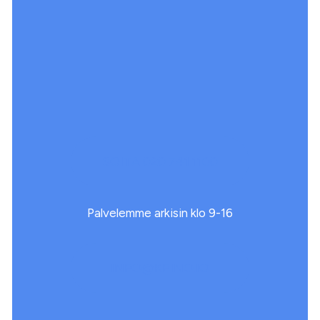
edullinen hakukoneoptimointi ja Google, Meta ja
TikTok -markkinointi yhteistyökumppanimme
toteuttamana.
SOITA 020 741 1100
Palvelemme arkisin klo 9-16
INFO@KEINO.IO