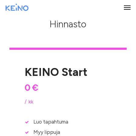
Skip
Men
to
main
Hinnasto
content
KEINO Start
0
€
kk
Luo tapahtuma
Myy lippuja