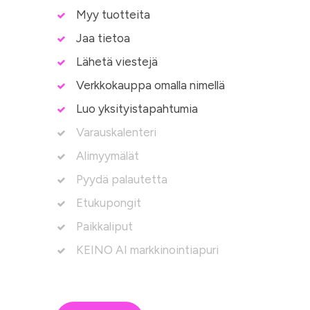
Myy tuotteita
Jaa tietoa
Lähetä viestejä
Verkkokauppa omalla nimellä
Luo yksityistapahtumia
Varauskalenteri
Alimyymälät
Pyydä palautetta
Etukupongit
Paikkaliput
KEINO AI markkinointiapuri