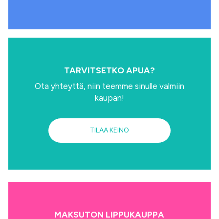
TARVITSETKO APUA?
Ota yhteyttä, niin teemme sinulle valmiin
kaupan!
TILAA KEINO
MAKSUTON LIPPUKAUPPA