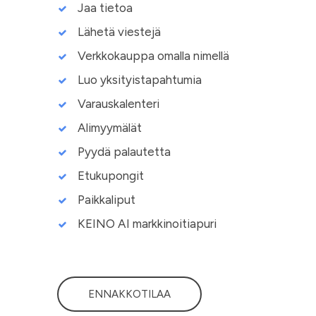
Jaa tietoa
Lähetä viestejä
Verkkokauppa omalla nimellä
Luo yksityistapahtumia
Varauskalenteri
Alimyymälät
Pyydä palautetta
Etukupongit
Paikkaliput
KEINO AI markkinoitiapuri
ENNAKKOTILAA